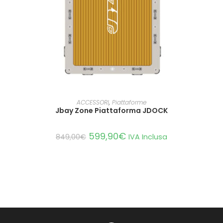
LEGGI TUTTO
ACCESSORI
,
Piattaforme
Jbay Zone Piattaforma JDOCK
599,90
€
849,00
€
IVA Inclusa