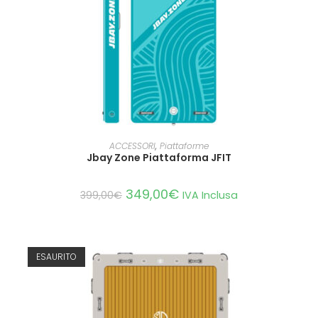
AGGIUNGI AL CARRELLO
ACCESSORI
,
Piattaforme
Jbay Zone Piattaforma JFIT
349,00
€
399,00
€
IVA Inclusa
ESAURITO