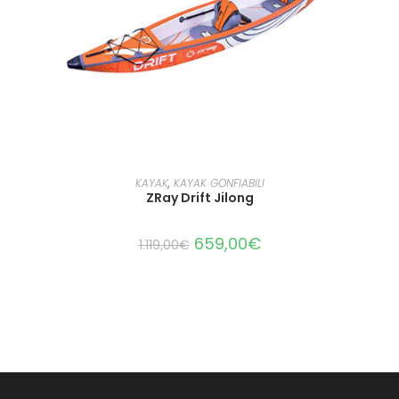
LEGGI TUTTO
KAYAK
,
KAYAK GONFIABILI
ZRay Drift Jilong
659,00
€
1.119,00
€