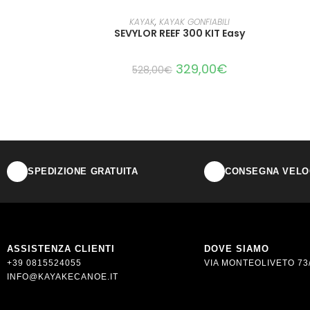
LEGGI TUTTO
KAYAK
,
KAYAK GONFIABILI
SEVYLOR REEF 300 KIT Easy
329,00
€
528,00
€
SPEDIZIONE GRATUITA
CONSEGNA VELOC
ASSISTENZA CLIENTI
DOVE SIAMO
+39 0815524055
VIA MONTEOLIVETO 73/
INFO@KAYAKECANOE.IT