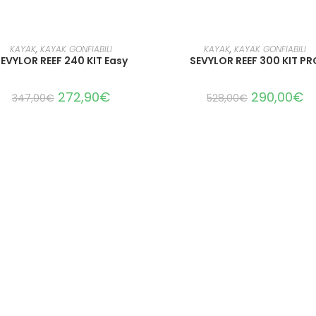
LEGGI TUTTO
AGGIUNGI AL CARRELLO
KAYAK
,
KAYAK GONFIABILI
KAYAK
,
KAYAK GONFIABILI
EVYLOR REEF 240 KIT Easy
SEVYLOR REEF 300 KIT PR
272,90
€
290,00
€
347,00
€
528,00
€