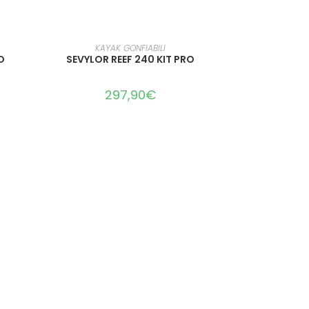
LEGGI TUTTO
KAYAK GONFIABILI
O
SEVYLOR REEF 240 KIT PRO
297,90
€