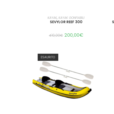
AGGIUNGI AL CARRELLO
KAYAK
,
KAYAK GONFIABILI
SEVYLOR REEF 300
S
200,00
€
410,00
€
ESAURITO