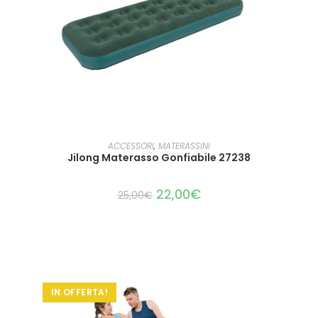
LEGGI TUTTO
ACCESSORI
,
MATERASSINI
Jilong Materasso Gonfiabile 27238
22,00
€
25,00
€
IN OFFERTA!