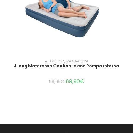
AGGIUNGI AL CARRELLO
ACCESSORI
,
MATERASSINI
Jilong Materasso Gonfiabile con Pompa interna
89,90
€
99,99
€