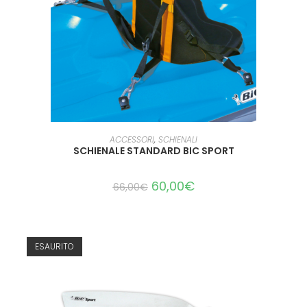
LEGGI TUTTO
ACCESSORI
,
SCHIENALI
SCHIENALE STANDARD BIC SPORT
60,00
€
66,00
€
ESAURITO