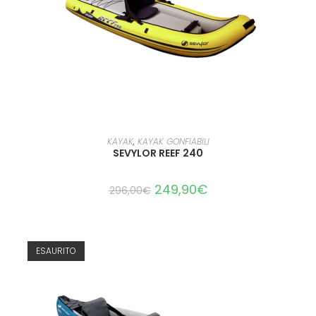
LEGGI TUTTO
KAYAK
,
KAYAK GONFIABILI
SEVYLOR REEF 240
249,90
€
296,00
€
ESAURITO