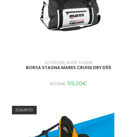
LEGGI TUTTO
ACCESSORI
,
BORSE STAGNA
BORSA STAGNA MARES CRUISE DRY D55
59,00
€
67,00
€
ESAURITO