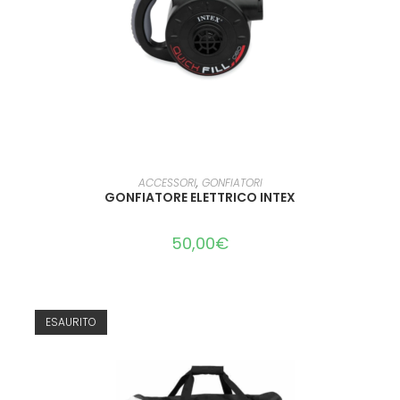
LEGGI TUTTO
ACCESSORI
,
GONFIATORI
GONFIATORE ELETTRICO INTEX
50,00
€
ESAURITO