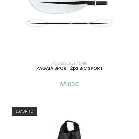
LEGGI TUTTO
ACCESSORI
,
PAGAIE
PAGAIA SPORT 2pz BIC SPORT
65,00
€
ESAURITO