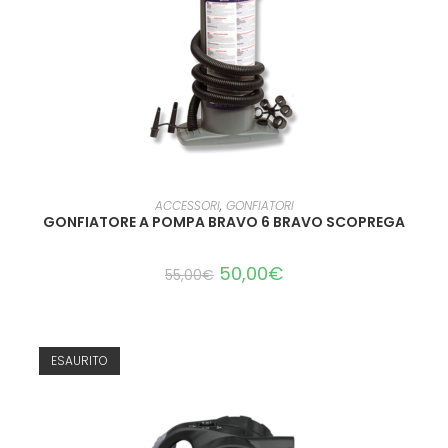
LEGGI TUTTO
ACCESSORI
,
GONFIATORI
GONFIATORE A POMPA BRAVO 6 BRAVO SCOPREGA
50,00
€
55,00
€
ESAURITO