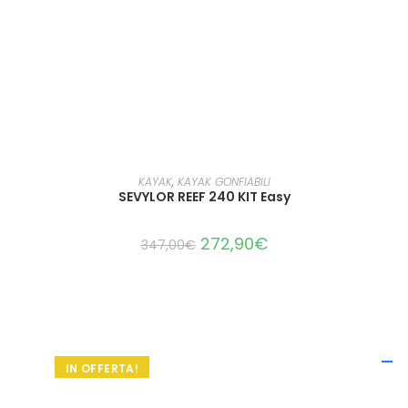
LEGGI TUTTO
KAYAK
,
KAYAK GONFIABILI
SEVYLOR REEF 240 KIT Easy
272,90
€
347,00
€
IN OFFERTA!