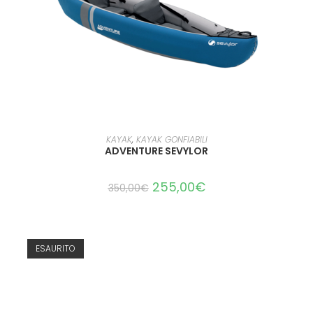
LEGGI TUTTO
KAYAK
,
KAYAK GONFIABILI
ADVENTURE SEVYLOR
255,00
€
350,00
€
ESAURITO