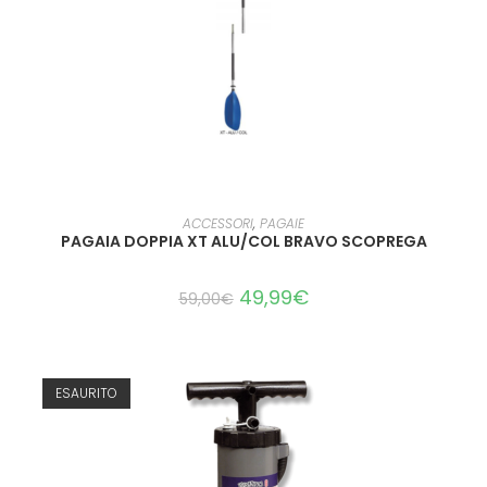
AGGIUNGI AL CARRELLO
ACCESSORI
,
PAGAIE
PAGAIA DOPPIA XT ALU/COL BRAVO SCOPREGA
49,99
€
59,00
€
ESAURITO