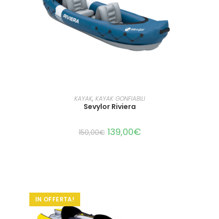
LEGGI TUTTO
KAYAK
,
KAYAK GONFIABILI
Sevylor Riviera
139,00
€
150,00
€
IN OFFERTA!