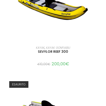
AGGIUNGI AL CARRELLO
KAYAK
,
KAYAK GONFIABILI
SEVYLOR REEF 300
200,00
€
410,00
€
ESAURITO