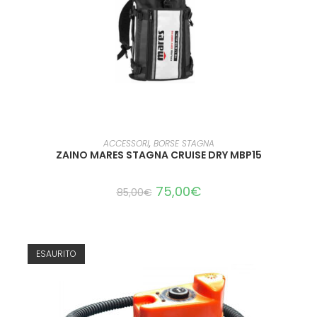
LEGGI TUTTO
ACCESSORI
,
BORSE STAGNA
ZAINO MARES STAGNA CRUISE DRY MBP15
75,00
€
85,00
€
ESAURITO