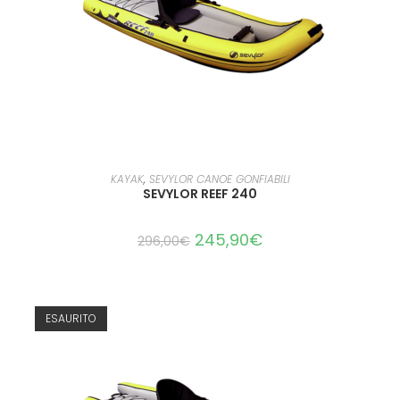
LEGGI TUTTO
KAYAK
,
SEVYLOR CANOE GONFIABILI
SEVYLOR REEF 240
245,90
€
296,00
€
ESAURITO