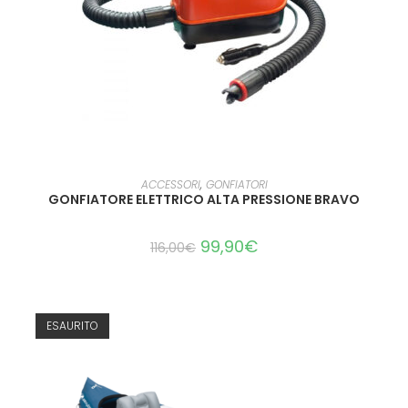
LEGGI TUTTO
ACCESSORI
,
GONFIATORI
GONFIATORE ELETTRICO ALTA PRESSIONE BRAVO
99,90
€
116,00
€
ESAURITO