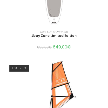
LEGGI TUTTO
SUP
,
SUP GONFIABILI
Jbay Zone Limited Edition
649,00
€
699,00
€
ESAURITO