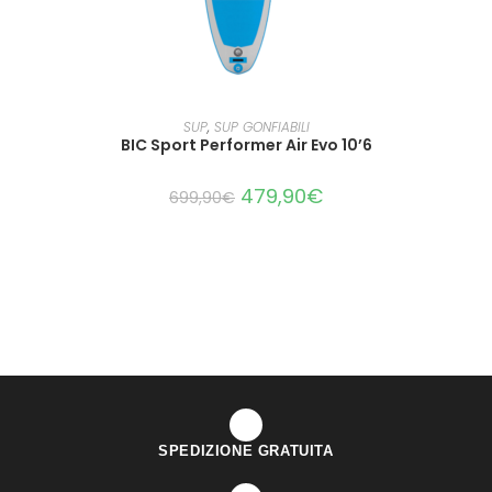
LEGGI TUTTO
SUP
,
SUP GONFIABILI
BIC Sport Performer Air Evo 10’6
479,90
€
699,90
€
SPEDIZIONE GRATUITA