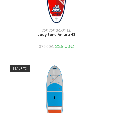
LEGGI TUTTO
SUP
,
SUP GONFIABILI
Jbay Zone Amura H3
229,00
€
379,00
€
ESAURITO