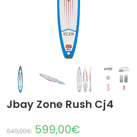
Jbay Zone Rush Cj4
599,00
€
649,00
€