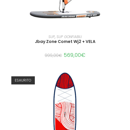
LEGGI TUTTO
SUP
,
SUP GONFIABILI
Jbay Zone Comet Wj2 + VELA
569,00
€
999,00
€
ESAURITO