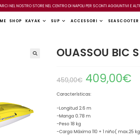
VARCI NEL NOSTRO STORE NEL CENTRO DI NAPOLI PER SCONTI AGGIUNTIVI E ALT
ME
SHOP
KAYAK
SUP
ACCESSORI
SEASCOOTER
OUASSOU BIC 
409,00
€
459,00
€
Características:
-Longitud 2.6 m
-Manga 0.78 m
-Peso 18 kg
-Carga Máxima 110 + 1 niño( max.25 kg