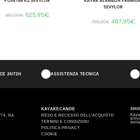
POINTER K2 SEVYLOR
KAYAK ALAMEDA PREMIU
SEVYLOR
625,95
€
862,00
€
467,95
€
756,00
€
E 24/72H
ASSISTENZA TECNICA
KAYAKECANOE
SHO
Kayak
74, NA
RESO E RECESSO DELL'ACQUISTO
artic
TERMINI E CONDIZIONI
dell
POLITICA PRIVACY
COOKIE