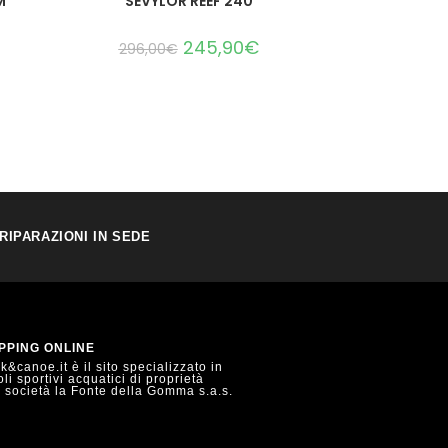
M
SEVYLOR REEF 240
245,90
€
296,00
€
RIPARAZIONI IN SEDE
PPING ONLINE
&canoe.it è il sito specializzato in
oli sportivi acquatici di proprietà
a società la Fonte della Gomma s.a.s.