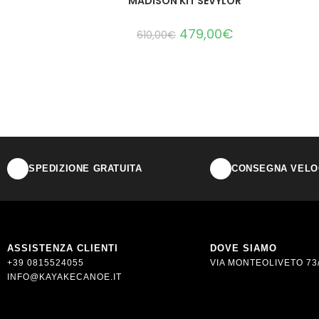
MADISON KIT SEVYLOR
479,00
€
610,00
€
SPEDIZIONE GRATUITA
CONSEGNA VELOC
ASSISTENZA CLIENTI
DOVE SIAMO
+39 0815524055
VIA MONTEOLIVETO 73/
INFO@KAYAKECANOE.IT