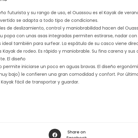
ño futurista y su rango de uso, el Ouassou es el Kayak de veran
divertido se adapta a todo tipo de condiciones.
es de deslizamiento, control y maniobrabilidad hacen del Ouass
u popa con unas asas integradas permiten estirarse, nadar con al
 ideal también para surfear. La espátula de su casco viene dir
os Kayak de rodeo. Es rápido y maniobrable. Su fina carena y sus 
e. El diseño
o permite iniciarse un poco en aguas bravas. El diseño ergonóm
uy bajo) le confieren una gran comodidad y confort. Por últim
Kayak fácil de transportar y guardar.
Share on
Facebook