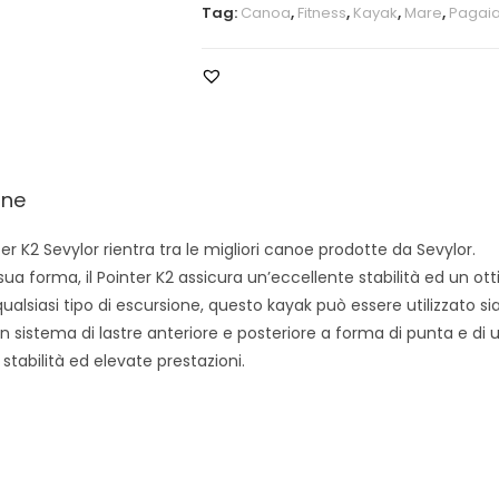
Tag:
Canoa
,
Fitness
,
Kayak
,
Mare
,
Pagai
one
er K2 Sevylor rientra tra le migliori canoe prodotte da Sevylor.
 sua forma, il Pointer K2 assicura un’eccellente stabilità ed un o
qualsiasi tipo di escursione, questo kayak può essere utilizzato sia
n sistema di lastre anteriore e posteriore a forma di punta e di un
 stabilità ed elevate prestazioni.