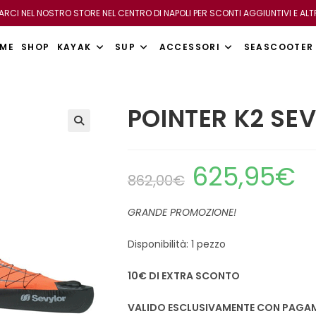
VARCI NEL NOSTRO STORE NEL CENTRO DI NAPOLI PER SCONTI AGGIUNTIVI E ALT
ME
SHOP
KAYAK
SUP
ACCESSORI
SEASCOOTER
POINTER K2 SE
625,95
€
862,00
€
GRANDE PROMOZIONE!
Disponibilità: 1 pezzo
10€ DI EXTRA SCONTO
VALIDO ESCLUSIVAMENTE
CON PAGAM