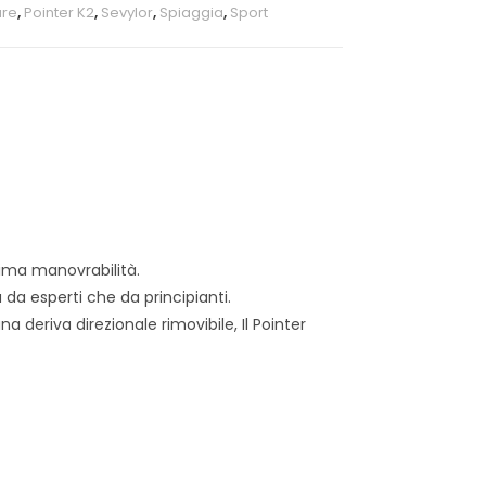
are
,
Pointer K2
,
Sevylor
,
Spiaggia
,
Sport
ttima manovrabilità.
 da esperti che da principianti.
a deriva direzionale rimovibile, Il Pointer