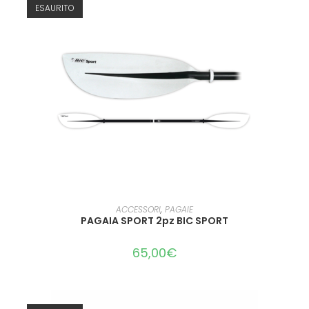
ESAURITO
LEGGI TUTTO
ACCESSORI
,
PAGAIE
PAGAIA SPORT 2pz BIC SPORT
65,00
€