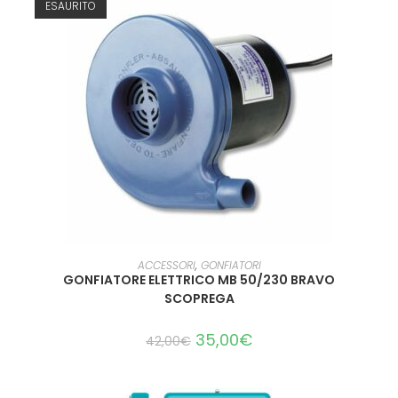
ESAURITO
LEGGI TUTTO
ACCESSORI
,
GONFIATORI
GONFIATORE ELETTRICO MB 50/230 BRAVO
SCOPREGA
35,00
€
42,00
€