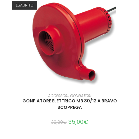
ESAURITO
LEGGI TUTTO
ACCESSORI
,
GONFIATORI
GONFIATORE ELETTRICO MB 80/12 A BRAVO
SCOPREGA
35,00
€
39,00
€